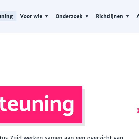
uning
Voor wie
Onderzoek
Richtlijnen
teuning
 Vitus Zuid werken samen aan een overzicht van