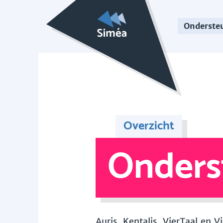
Onderste
Overzicht
Onders
Auris, Kentalis, VierTaal en