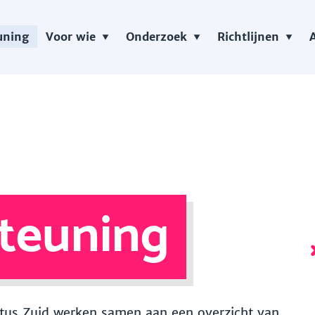
uning
Voor wie
Onderzoek
Richtlijnen
teuning
 Vitus Zuid werken samen aan een overzicht van