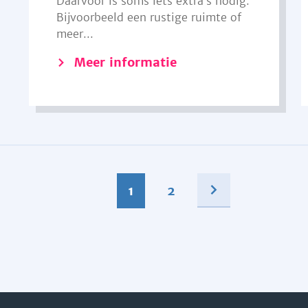
Daarvoor is soms iets extra’s nodig.
Bijvoorbeeld een rustige ruimte of
meer...
Meer informatie
1
2