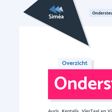
Onderste
Overzicht
Onders
Auris, Kentalis, VierTaal en