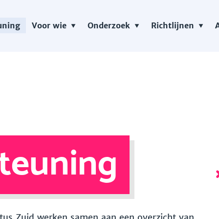
uning
Voor wie
Onderzoek
Richtlijnen
teuning
 Vitus Zuid werken samen aan een overzicht van