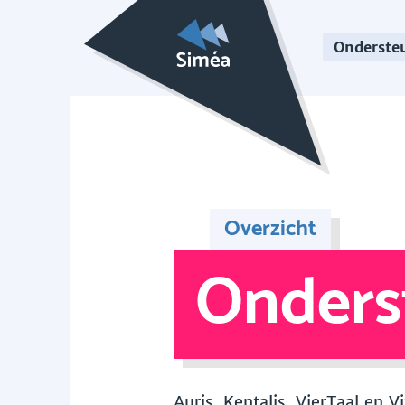
Onderste
Overzicht
Onders
Auris, Kentalis, VierTaal en