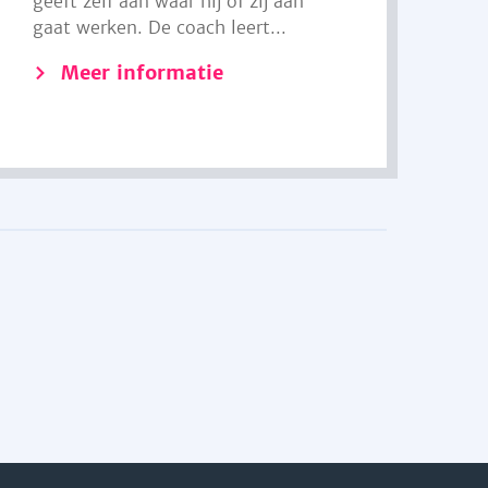
geeft zelf aan waar hij of zij aan
gaat werken. De coach leert...
Meer informatie