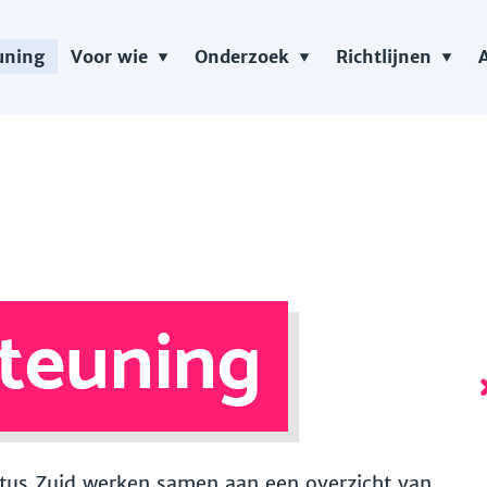
uning
Voor wie
Onderzoek
Richtlijnen
teuning
 Vitus Zuid werken samen aan een overzicht van