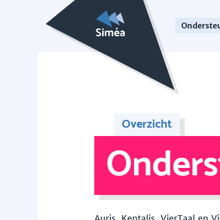
Onderste
Overzicht
Onders
Auris, Kentalis, VierTaal en