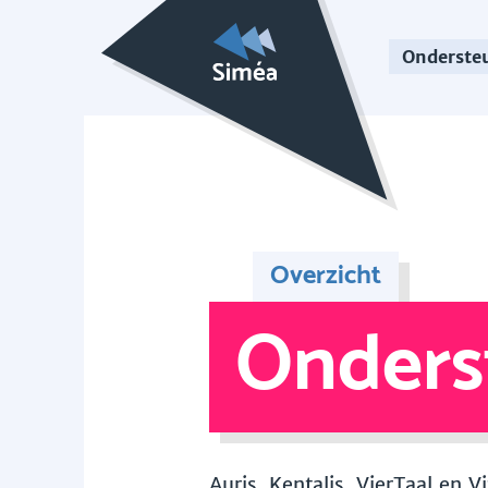
Onderste
Overzicht
Onders
Auris, Kentalis, VierTaal en