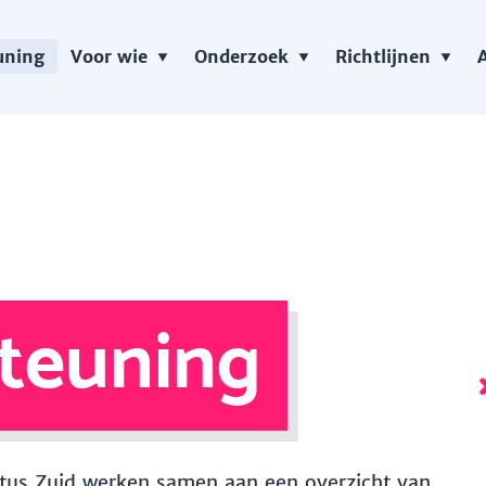
uning
Voor wie
Onderzoek
Richtlijnen
teuning
 Vitus Zuid werken samen aan een overzicht van