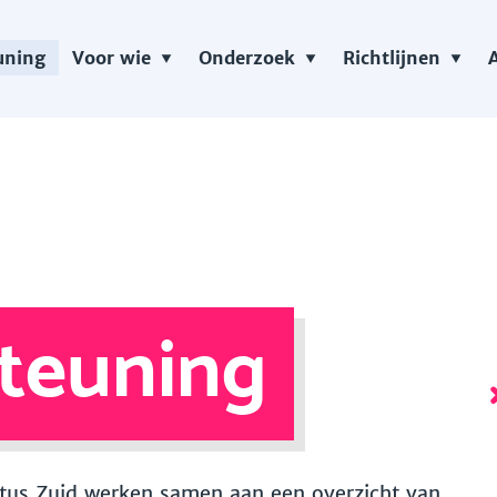
uning
Voor wie
Onderzoek
Richtlijnen
teuning
 Vitus Zuid werken samen aan een overzicht van