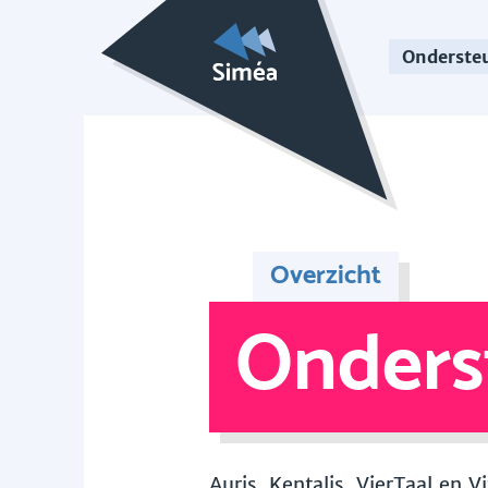
Onderste
Overzicht
Onders
Auris, Kentalis, VierTaal en