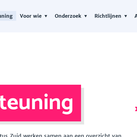
uning
Voor wie
Onderzoek
Richtlijnen
teuning
 Vitus Zuid werken samen aan een overzicht van