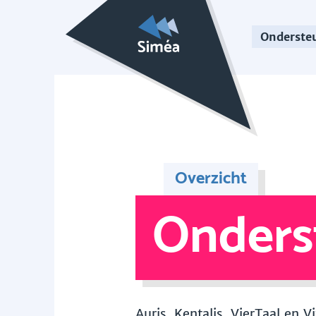
Onderste
Overzicht
Onders
Auris, Kentalis, VierTaal en