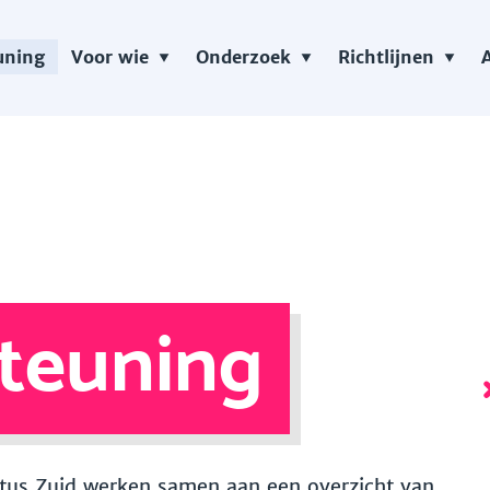
uning
Voor wie
Onderzoek
Richtlijnen
teuning
 Vitus Zuid werken samen aan een overzicht van