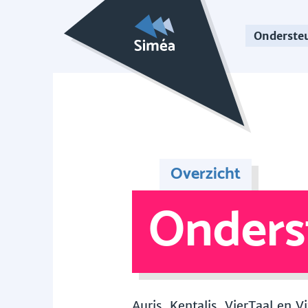
Onderste
Overzicht
Onders
Auris, Kentalis, VierTaal en