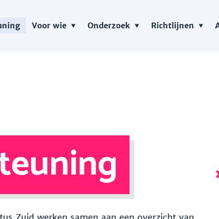
uning
Voor wie
Onderzoek
Richtlijnen
teuning
 Vitus Zuid werken samen aan een overzicht van