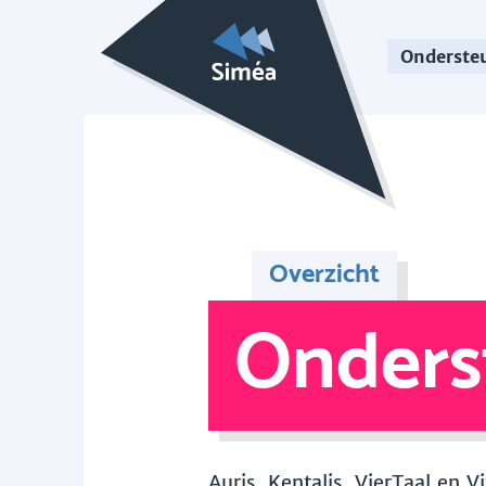
Onderste
Overzicht
Onders
Auris, Kentalis, VierTaal en