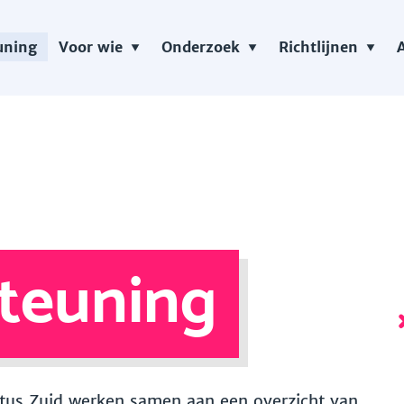
uning
Voor wie
Onderzoek
Richtlijnen
teuning
 Vitus Zuid werken samen aan een overzicht van