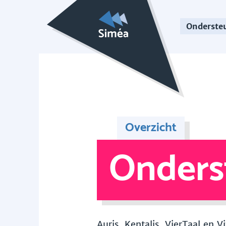
Onderste
Overzicht
Onders
Auris, Kentalis, VierTaal en