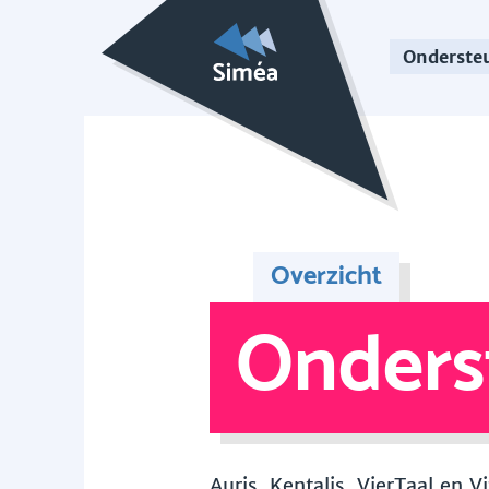
Onderste
Overzicht
Onders
Auris, Kentalis, VierTaal en