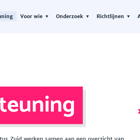
uning
Voor wie
Onderzoek
Richtlijnen
teuning
 Vitus Zuid werken samen aan een overzicht van