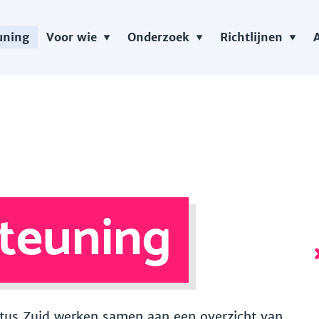
uning
Voor wie
Onderzoek
Richtlijnen
teuning
 Vitus Zuid werken samen aan een overzicht van