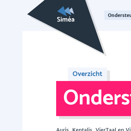
Onderste
Overzicht
Onders
Auris, Kentalis, VierTaal en