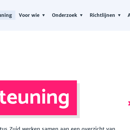
uning
Voor wie
Onderzoek
Richtlijnen
teuning
 Vitus Zuid werken samen aan een overzicht van