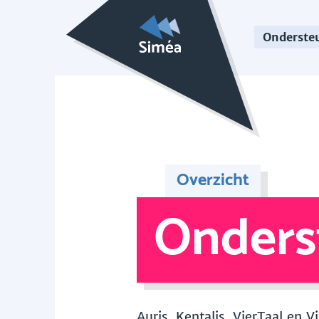
Onderste
Overzicht
Onders
Auris, Kentalis, VierTaal en