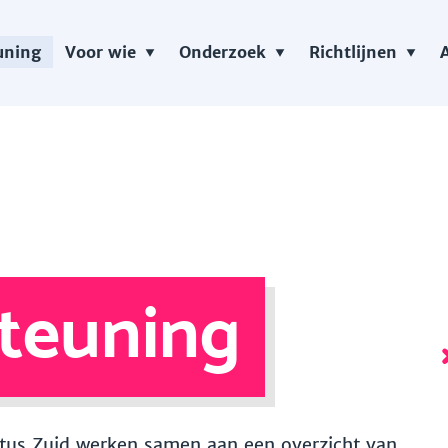
uning
Voor wie
Onderzoek
Richtlijnen
teuning
 Vitus Zuid werken samen aan een overzicht van