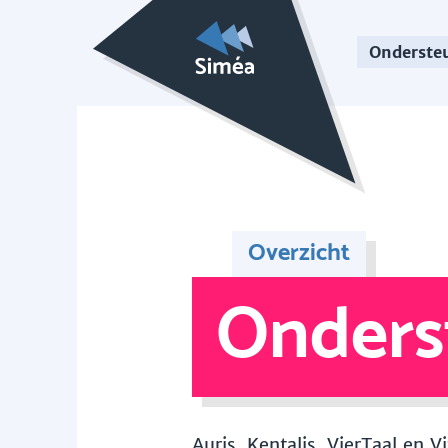
Onderste
Overzicht
Onders
Auris, Kentalis, VierTaal en