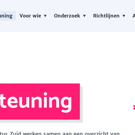
uning
Voor wie
Onderzoek
Richtlijnen
teuning
 Vitus Zuid werken samen aan een overzicht van