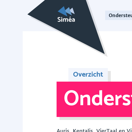
Onderste
Overzicht
Onders
Auris, Kentalis, VierTaal en