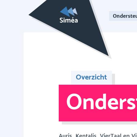
Onderste
Overzicht
Onders
Auris, Kentalis, VierTaal en