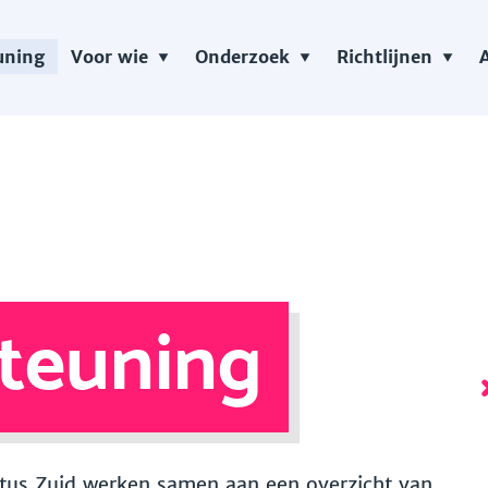
uning
Voor wie
Onderzoek
Richtlijnen
teuning
 Vitus Zuid werken samen aan een overzicht van