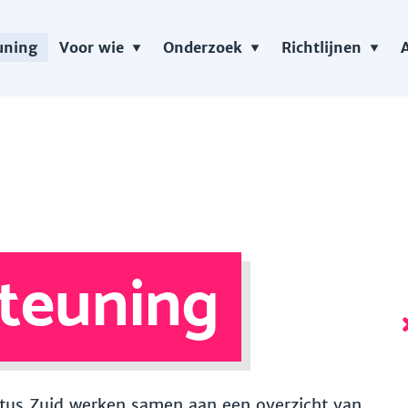
uning
Voor wie
Onderzoek
Richtlijnen
teuning
 Vitus Zuid werken samen aan een overzicht van