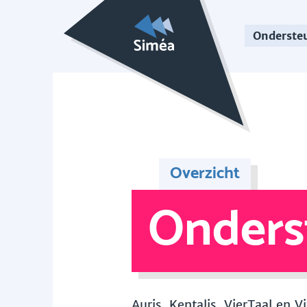
Onderste
Overzicht
Onders
Auris, Kentalis, VierTaal en