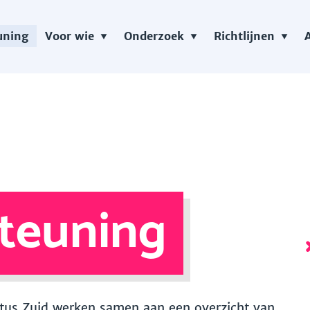
uning
Voor wie
Onderzoek
Richtlijnen
teuning
 Vitus Zuid werken samen aan een overzicht van