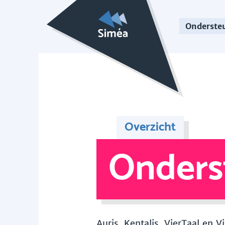
Onderste
Overzicht
Onders
Auris, Kentalis, VierTaal en