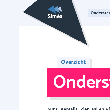
Onderste
Overzicht
Onders
Auris, Kentalis, VierTaal en