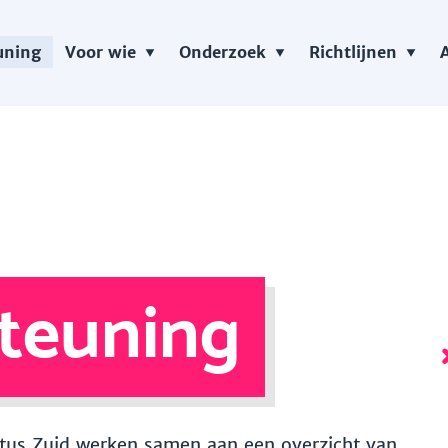
uning
Voor wie
Onderzoek
Richtlijnen
teuning
 Vitus Zuid werken samen aan een overzicht van