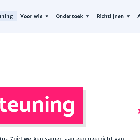
uning
Voor wie
Onderzoek
Richtlijnen
teuning
 Vitus Zuid werken samen aan een overzicht van