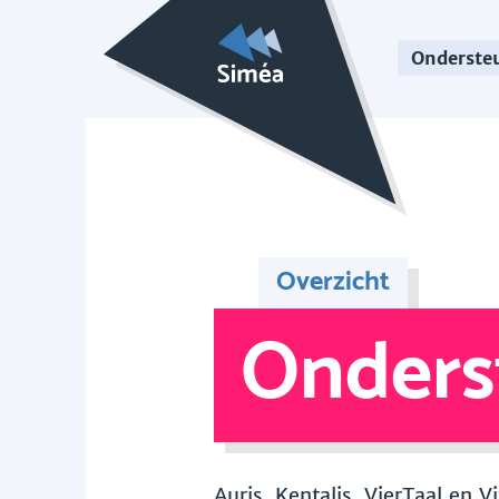
Onderste
Overzicht
Onders
Auris, Kentalis, VierTaal en