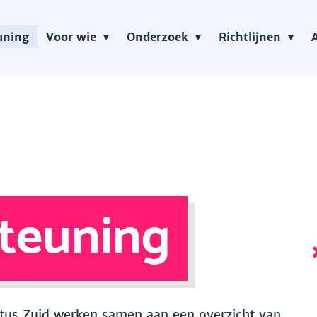
uning
Voor wie
Onderzoek
Richtlijnen
teuning
 Vitus Zuid werken samen aan een overzicht van