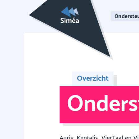
Onderste
Overzicht
Onders
Auris, Kentalis, VierTaal en