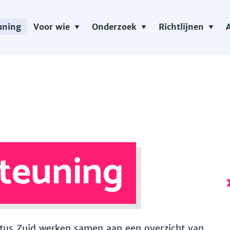
uning
Voor wie
Onderzoek
Richtlijnen
teuning
 Vitus Zuid werken samen aan een overzicht van