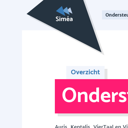
Onderste
Overzicht
Onders
Auris, Kentalis, VierTaal en