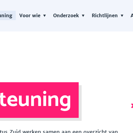
uning
Voor wie
Onderzoek
Richtlijnen
teuning
 Vitus Zuid werken samen aan een overzicht van