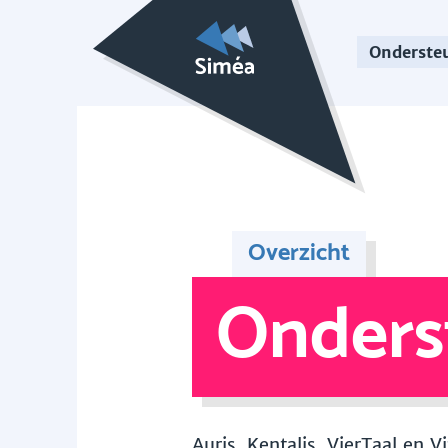
Onderste
Overzicht
Onders
Auris, Kentalis, VierTaal en