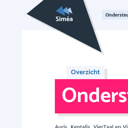
Onderste
Overzicht
Onders
Auris, Kentalis, VierTaal en