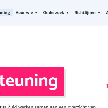
uning
Voor wie
Onderzoek
Richtlijnen
teuning
 Vitus Zuid werken samen aan een overzicht van