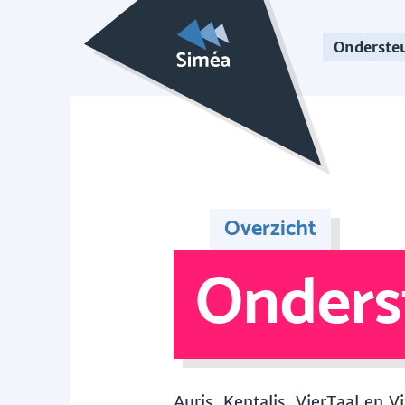
Onderste
Overzicht
Onders
Auris, Kentalis, VierTaal en