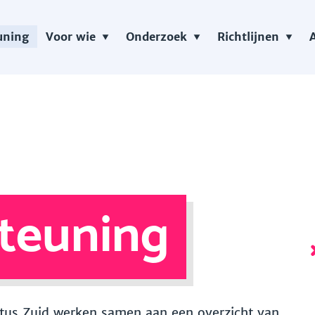
uning
Voor wie
Onderzoek
Richtlijnen
teuning
 Vitus Zuid werken samen aan een overzicht van