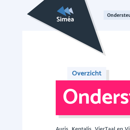
Onderste
Overzicht
Onders
Auris, Kentalis, VierTaal en