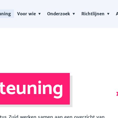
uning
Voor wie
Onderzoek
Richtlijnen
teuning
 Vitus Zuid werken samen aan een overzicht van