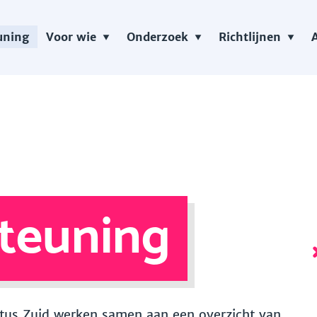
uning
Voor wie
Onderzoek
Richtlijnen
teuning
 Vitus Zuid werken samen aan een overzicht van