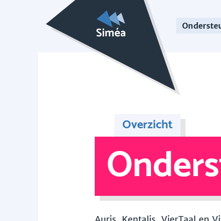
Onderste
Overzicht
Onders
Auris, Kentalis, VierTaal en