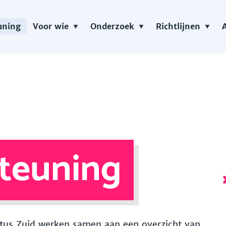
uning
Voor wie
Onderzoek
Richtlijnen
teuning
 Vitus Zuid werken samen aan een overzicht van