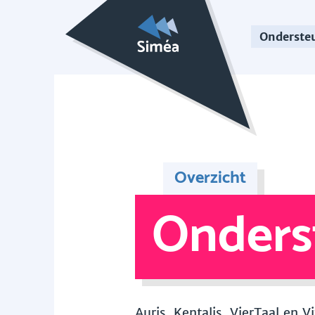
Onderste
Overzicht
Onders
Auris, Kentalis, VierTaal en