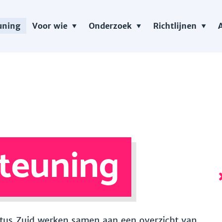
uning
Voor wie
Onderzoek
Richtlijnen
teuning
 Vitus Zuid werken samen aan een overzicht van