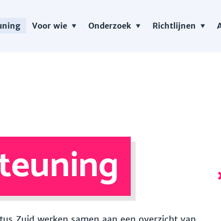
uning
Voor wie
Onderzoek
Richtlijnen
teuning
 Vitus Zuid werken samen aan een overzicht van