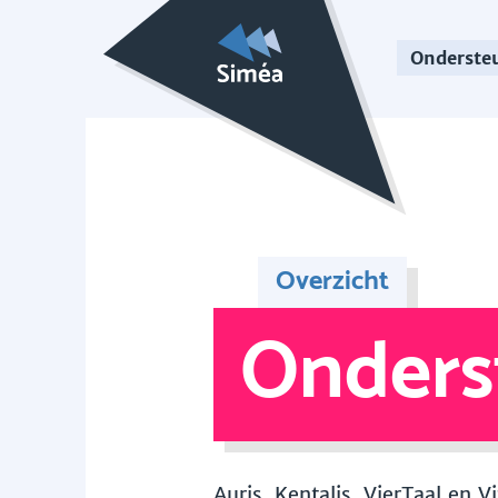
Onderste
Overzicht
Onders
Auris, Kentalis, VierTaal en