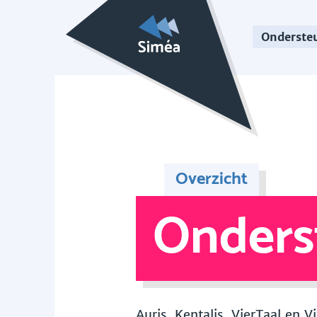
Onderste
Overzicht
Onders
Auris, Kentalis, VierTaal en