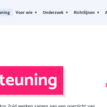
uning
Voor wie
Onderzoek
Richtlijnen
teuning
 Vitus Zuid werken samen aan een overzicht van