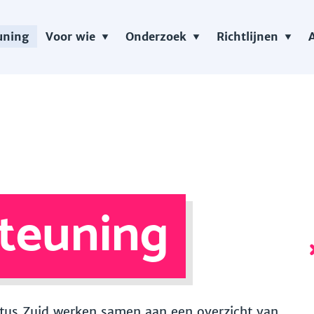
uning
Voor wie
Onderzoek
Richtlijnen
teuning
 Vitus Zuid werken samen aan een overzicht van