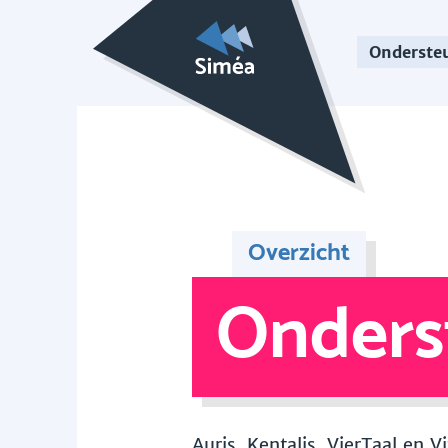
Onderste
Overzicht
Onders
Auris, Kentalis, VierTaal en