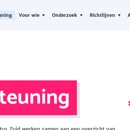
uning
Voor wie
Onderzoek
Richtlijnen
teuning
 Vitus Zuid werken samen aan een overzicht van