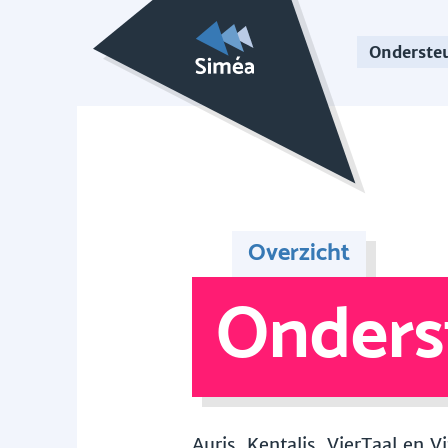
Onderste
Overzicht
Onders
Auris, Kentalis, VierTaal en