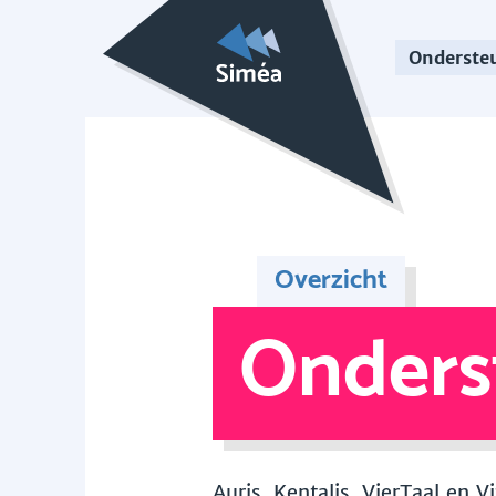
Onderste
Overzicht
Onders
Auris, Kentalis, VierTaal en