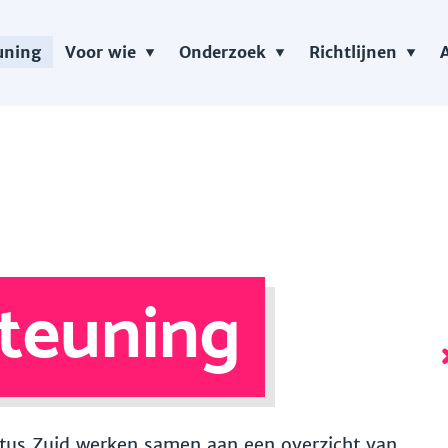
uning
Voor wie
Onderzoek
Richtlijnen
teuning
 Vitus Zuid werken samen aan een overzicht van