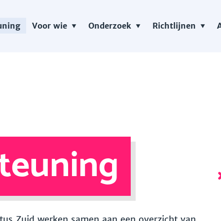
uning
Voor wie
Onderzoek
Richtlijnen
teuning
 Vitus Zuid werken samen aan een overzicht van