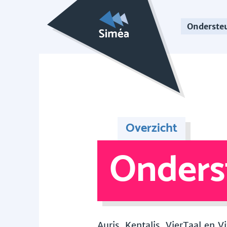
Onderste
Overzicht
Onders
Auris, Kentalis, VierTaal en