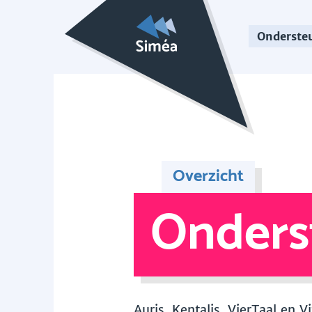
Onderste
Overzicht
Onders
Auris, Kentalis, VierTaal en