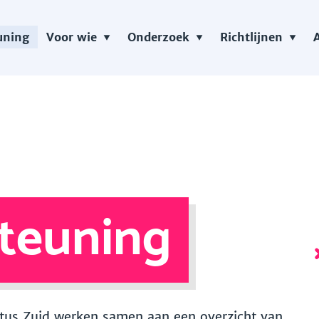
uning
Voor wie
Onderzoek
Richtlijnen
teuning
 Vitus Zuid werken samen aan een overzicht van