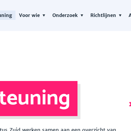
uning
Voor wie
Onderzoek
Richtlijnen
teuning
 Vitus Zuid werken samen aan een overzicht van