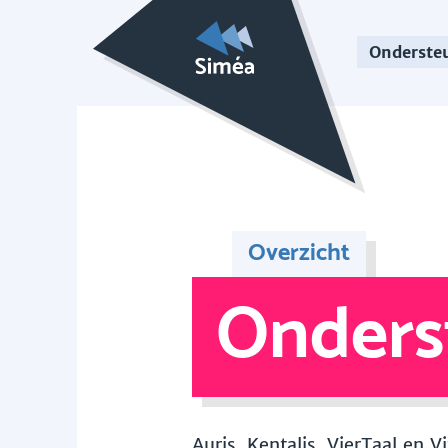
Onderste
Overzicht
Onders
Auris, Kentalis, VierTaal en