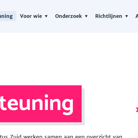
uning
Voor wie
Onderzoek
Richtlijnen
teuning
 Vitus Zuid werken samen aan een overzicht van