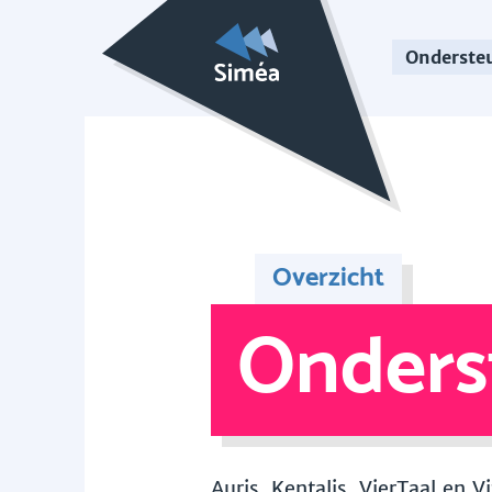
Onderste
Overzicht
Onders
Auris, Kentalis, VierTaal en