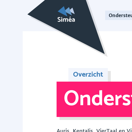
Onderste
Overzicht
Onders
Auris, Kentalis, VierTaal en