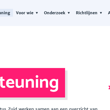
uning
Voor wie
Onderzoek
Richtlijnen
teuning
 Vitus Zuid werken samen aan een overzicht van