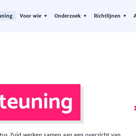
uning
Voor wie
Onderzoek
Richtlijnen
teuning
 Vitus Zuid werken samen aan een overzicht van