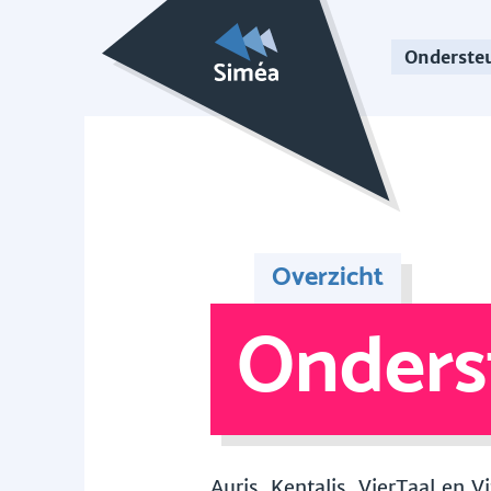
Onderste
Overzicht
Onders
Auris, Kentalis, VierTaal en