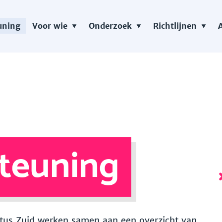
uning
Voor wie
Onderzoek
Richtlijnen
teuning
 Vitus Zuid werken samen aan een overzicht van