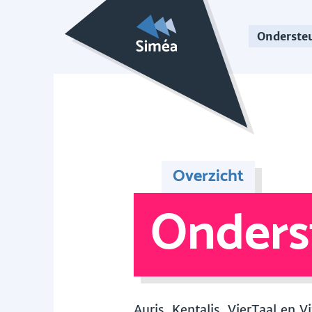
Onderste
Overzicht
Onders
Auris, Kentalis, VierTaal en