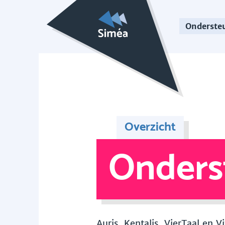
Onderste
Overzicht
Onders
Auris, Kentalis, VierTaal en