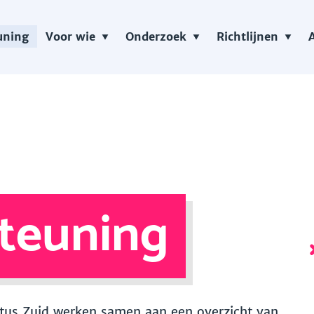
uning
Voor wie
Onderzoek
Richtlijnen
teuning
 Vitus Zuid werken samen aan een overzicht van