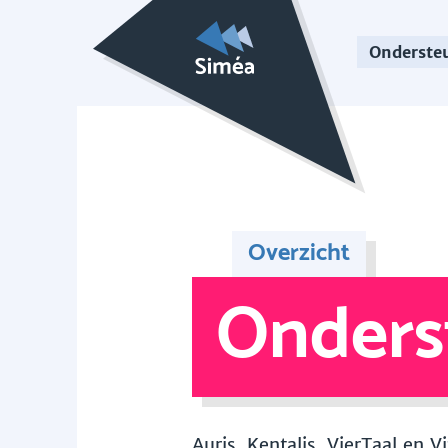
Onderste
Overzicht
Onders
Auris, Kentalis, VierTaal en