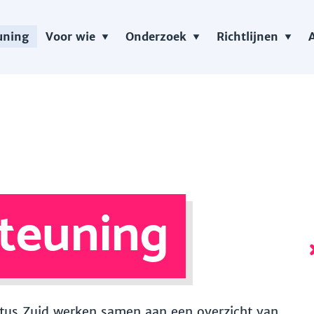
uning
Voor wie
Onderzoek
Richtlijnen
teuning
 Vitus Zuid werken samen aan een overzicht van