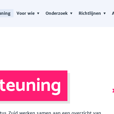
uning
Voor wie
Onderzoek
Richtlijnen
teuning
 Vitus Zuid werken samen aan een overzicht van