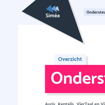
Onderste
Overzicht
Onders
Auris, Kentalis, VierTaal en