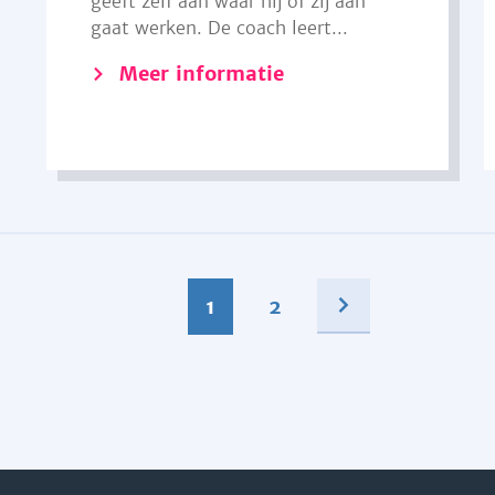
geeft zelf aan waar hij of zij aan
gaat werken. De coach leert...
Meer informatie
1
2