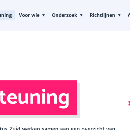
uning
Voor wie
Onderzoek
Richtlijnen
teuning
 Vitus Zuid werken samen aan een overzicht van