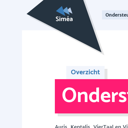
Onderste
Overzicht
Onders
Auris, Kentalis, VierTaal en