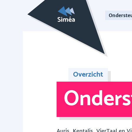
Onderste
Overzicht
Onders
Auris, Kentalis, VierTaal en