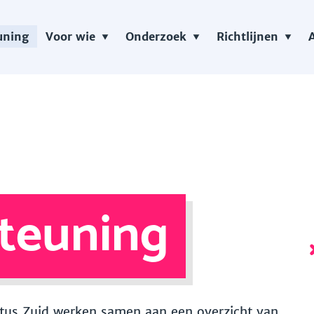
uning
Voor wie
Onderzoek
Richtlijnen
teuning
 Vitus Zuid werken samen aan een overzicht van