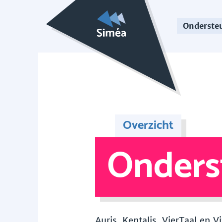
Onderste
Overzicht
Onders
Auris, Kentalis, VierTaal en