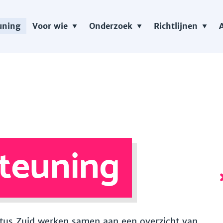
uning
Voor wie
Onderzoek
Richtlijnen
teuning
 Vitus Zuid werken samen aan een overzicht van