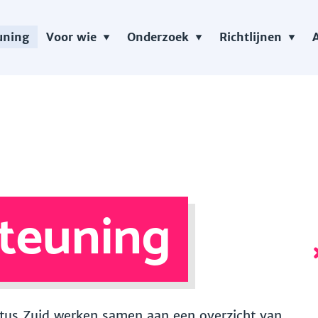
uning
Voor wie
Onderzoek
Richtlijnen
teuning
 Vitus Zuid werken samen aan een overzicht van