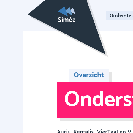
Onderste
Overzicht
Onders
Auris, Kentalis, VierTaal en