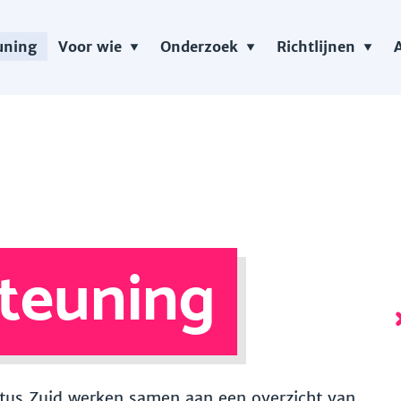
uning
Voor wie
Onderzoek
Richtlijnen
teuning
 Vitus Zuid werken samen aan een overzicht van