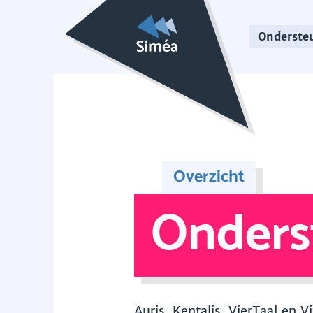
Onderste
Overzicht
Onders
Auris, Kentalis, VierTaal en