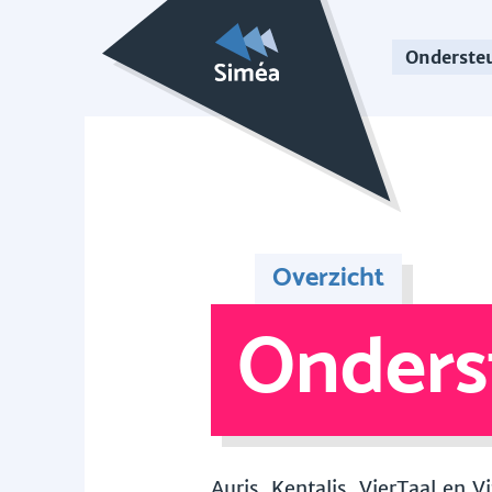
Onderste
Overzicht
Onders
Auris, Kentalis, VierTaal en