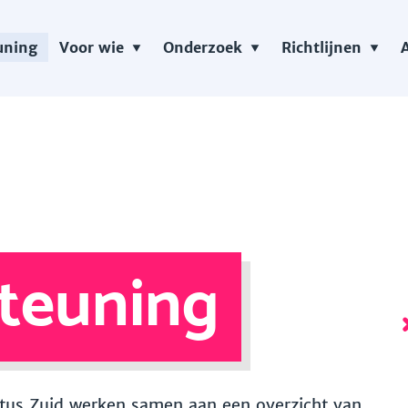
uning
Voor wie
Onderzoek
Richtlijnen
teuning
 Vitus Zuid werken samen aan een overzicht van